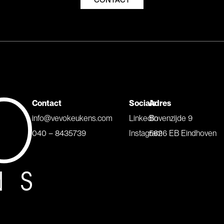
CONTACT
Contact
Socials
Adres
info@vevokeukens.com
LinkedIn
Bovenzijde 9
040 – 8435739
Instagram
5626 EB Eindhoven