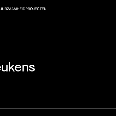
UURZAAMHEID
PROJECTEN
eukens