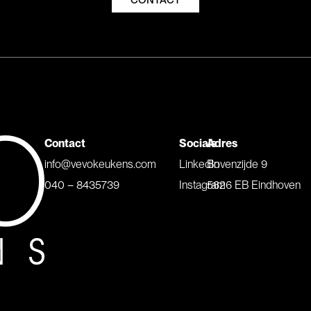
CONTACT
Contact
Socials
Adres
info@vevokeukens.com
LinkedIn
Bovenzijde 9
040 – 8435739
Instagram
5626 EB Eindhoven