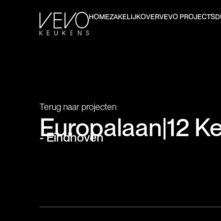
HOME
ZAKELIJK
OVER
VEVO PROJECTS
D
Terug naar projecten
Europalaan
|
12 K
- Eindhoven